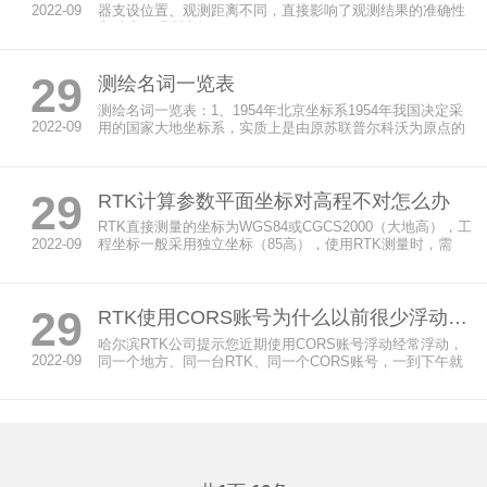
2022-09
器支设位置、观测距离不同，直接影响了观测结果的准确性
和精度。观测者如...
29
测绘名词一览表
测绘名词一览表：1、1954年北京坐标系1954年我国决定采
2022-09
用的国家大地坐标系，实质上是由原苏联普尔科沃为原点的
1942...
29
RTK计算参数平面坐标对高程不对怎么办
RTK直接测量的坐标为WGS84或CGCS2000（大地高），工
2022-09
程坐标一般采用独立坐标（85高），使用RTK测量时，需
要...
29
RTK使用CORS账号为什么以前很少浮动而近期经常浮动？
哈尔滨RTK公司提示您近期使用CORS账号浮动经常浮动，
2022-09
同一个地方、同一台RTK、同一个CORS账号，一到下午就
经常浮动...