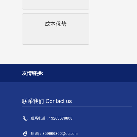
成本优势
友情链接:
联系我们 Contact us
联系电话：13263678808
邮 箱：859666300@qq.com