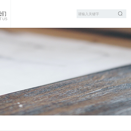
我们
T US