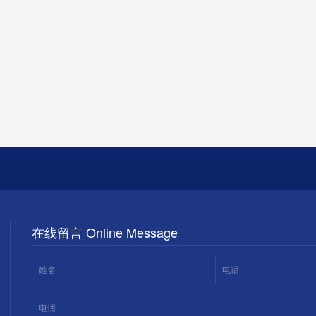
在线留言 Online Message
姓名
电话
电话