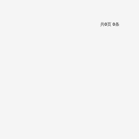
共
0
页
0
条